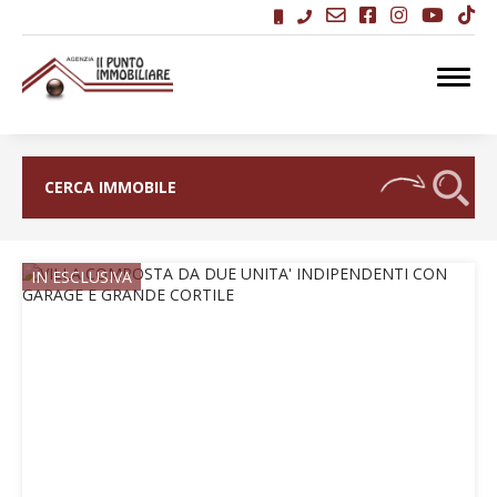
replica hermes handbags
replica watches
CERCA IMMOBILE
IN ESCLUSIVA