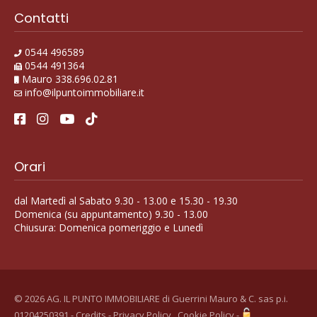
Contatti
0544 496589
0544 491364
Mauro 338.696.02.81
info@ilpuntoimmobiliare.it
Orari
dal Martedì al Sabato 9.30 - 13.00 e 15.30 - 19.30
Domenica (su appuntamento) 9.30 - 13.00
Chiusura: Domenica pomeriggio e Lunedì
© 2026 AG. IL PUNTO IMMOBILIARE di Guerrini Mauro & C. sas p.i.
01204250391 -
Credits
-
Privacy Policy
.
Cookie Policy
-