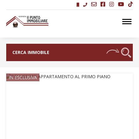
replica hermes handbags
replica watches
CERCA IMMOBILE
IN ESCLUSIVA