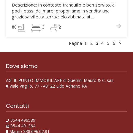
Descrizione: In contesto tranquillo e ben servito, a
pochi passi dal mare, proponiamo in vendita una
graziosa villetta terra-cielo abbinata ai ...
80
3
2
Pagina
1
2
3
4
5
6
>
Dove siamo
AG. IL PUNTO IMMOBILIARE di Guerrini Mauro & C. sas
Viale Virgilio, 77 - 48122 Lido Adriano RA
Contatti
0544 496589
0544 491364
Mauro 338.696.02.81